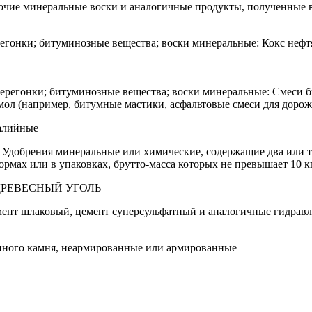
рочие минеральные воски и аналогичные продукты, полученные в
регонки; битуминозные вещества; воски минеральные: Кокс нефт
перегонки; битуминозные вещества; воски минеральные: Смеси б
мол (например, битумные мастики, асфальтовые смеси для доро
калийные
 Удобрения минеральные или химические, содержащие два или тр
рмах или в упаковках, брутто-масса которых не превышает 10 к
, ДРЕВЕСНЫЙ УГОЛЬ
емент шлаковый, цемент суперсульфатный и аналогичные гидрав
енного камня, неармированные или армированные