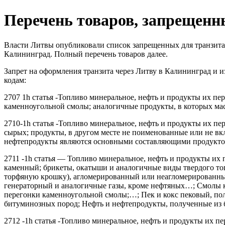
Перечень товаров, запрещенн
Власти Литвы опубликовали список запрещенных для транзита 
Калининград. Полный перечень товаров далее.
Запрет на оформления транзита через Литву в Калининград и 
кодам:
2707 1h статья -Топливо минеральное, нефть и продукты их п
каменноугольной смолы; аналогичные продукты, в которых ма
2710-1h статья -Топливо минеральное, нефть и продукты их п
сырых; продукты, в другом месте не поименованные или не в
нефтепродукты являются основными составляющими продукто
2711 -1h статья — Топливо минеральное, нефть и продукты их 
каменный; брикеты, окатыши и аналогичные виды твердого то
торфяную крошку), агломерированный или неагломерированный;
генераторный и аналогичные газы, кроме нефтяных…; Смолы 
перегонки каменноугольной смолы;…; Пек и кокс пековый, п
битуминозных пород; Нефть и нефтепродукты, полученные из
2712 -1h статья -Топливо минеральное, нефть и продукты их п