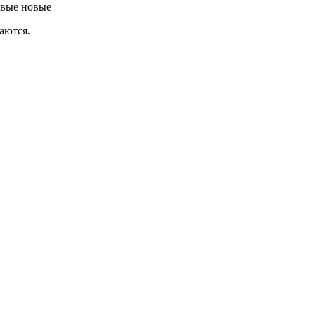
овые новые
аются.