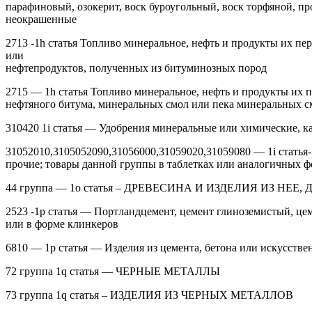
парафиновый, озокерит, воск буроугольный, воск торфяной, п
неокрашенные
2713 -1h статья Топливо минеральное, нефть и продукты их пе
или
нефтепродуктов, полученных из битуминозных пород
2715 — 1h статья Топливо минеральное, нефть и продукты их 
нефтяного битума, минеральных смол или пека минеральных с
310420 1i статья — Удобрения минеральные или химические, 
31052010,3105052090,31056000,31059020,31059080 — 1i статья-
прочие; товары данной группы в таблетках или аналогичных фо
44 группа — 1o статья – ДРЕВЕСИНА И ИЗДЕЛИЯ ИЗ НЕЕ
2523 -1p статья — Портландцемент, цемент глиноземистый, ц
или в форме клинкеров
6810 — 1p статья — Изделия из цемента, бетона или искусств
72 группа 1q статья — ЧЕРНЫЕ МЕТАЛЛЫ
73 группа 1q статья – ИЗДЕЛИЯ ИЗ ЧЕРНЫХ МЕТАЛЛОВ