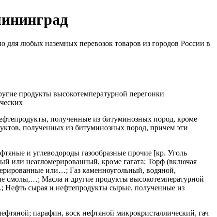
лининград
о для любых наземных перевозок товаров из городов России в
 другие продукты высокотемпературной перегонки
ических
 нефтепродукты, полученные из битуминозных пород, кроме
дуктов, полученных из битуминозных пород, причем эти
фтяные и углеводороды газообразные прочие [кр. Уголь
ый или неагломерированный, кроме гагата; Торф (включая
мерированные или…; Газ каменноугольный, водяной,
ые смолы,…; Масла и другие продукты высокотемпературной
; Нефть сырая и нефтепродукты сырые, полученные из
нефтяной; парафин, воск нефтяной микрокристаллический, гач