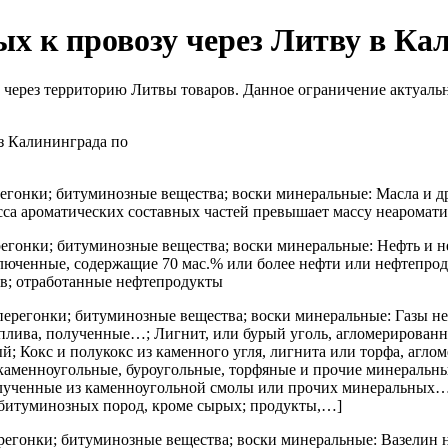
ых к провозу через Литву в Ка
через территорию Литвы товаров. Данное ограничение актуальн
из Калининграда по
ерегонки; битуминозные вещества; воски минеральные: Масла и
сса ароматических составных частей превышает массу неаромат
ерегонки; битуминозные вещества; воски минеральные: Нефть и
ключенные, содержащие 70 мас.% или более нефти или нефтепро
в; отработанные нефтепродукты
перегонки; битуминозные вещества; воски минеральные: Газы не
плива, полученные…; Лигнит, или бурый уголь, агломерированн
 Кокс и полукокс из каменного угля, лигнита или торфа, агло
каменноугольные, буроугольные, торфяные и прочие минеральн
олученные из каменноугольной смолы или прочих минеральных…
 битуминозных пород, кроме сырых; продукты,…]
ерегонки; битуминозные вещества; воски минеральные: Вазелин 