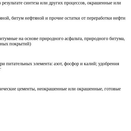
 результате синтеза или других процессов, окрашенные или
яной, битум нефтяной и прочие остатки от переработки нефти
итумные на основе природного асфальта, природного битума,
жных покрытий)
и питательных элемента: азот, фосфор и калий; удобрения
г
лические цементы, неокрашенные или окрашенные, готовые