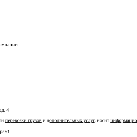
компании
ад. 4
сти
перевозки грузов
и
дополнительных услуг
, носит
информацио
рам!